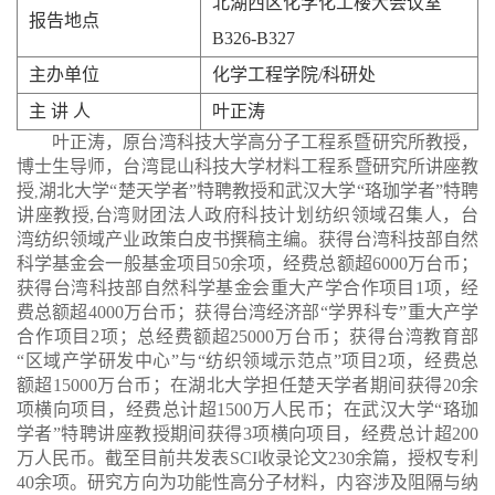
北湖西区化学化工楼大会议室
报告地点
B326-B327
主办单位
化学工程学院/科研处
主 讲 人
叶正涛
叶正涛，
原台湾科技大学高分子工程系暨研究所教授
，
博士生导师，
台湾昆山科技大学材料工程系暨研究所讲座教
授
湖北大学
“
楚天学者
”
特聘教授和武汉大学
“
珞珈学者
”
特聘
,
讲座教授,
台湾财团法人政府科技计划纺织领域召集人
，
台
湾纺织领域产业政策白皮书撰稿主编。获得台湾科技部自然
科学基金会一般基金项目
50
余
项，经费总额
超
6000
万台币
；
获得台湾科技部自然科学基金会重大产学合作项目
1
项，经
费总额
超
4000
万台币
；
获得台湾经济部
“
学界科专
”
重大产学
合作项目
2
项；总经费额
超
25000
万台币
；
获得台湾教育部
“
区域产学研发中心
”
与
“
纺织领域示范点
”
项目
2
项，经费总
额
超
15000
万台币
；
在湖北大学担任楚天学者期间获得
20
余
项横向项目，经费总计
超
1500
万人民币；在武汉大学
“
珞珈
学者
”
特聘讲座教授期间获得
3
项横向项目，经费总计
超
200
万人民币。
截至目前
共发表
SCI
收录论文
230
余篇，授权专利
40
余
项。研究方向为功能性高分子材料，内容涉及阻隔与纳