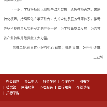
下一步，学校将持续以巡视整改为契机，聚焦教师需求、破解
转化梗阻，持续深化产学研融合，完善全链条服务保障体系，推动
更多科技成果从实验室走向产业一线，为学校高质量发展、为吉林
省产业转型升级贡献工大力量。
供稿单位:成果转化服务中心 初审：周涛 复审：张亮亮 终审：
王亚坤
办公邮箱
办公电话
教务在线
合作办学
图书馆
档案馆
网络服务
心理服务
医疗服务
在线读报
招标采购